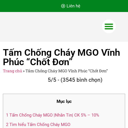
Liên hệ
Tấm Panel Cách Nhiệt
Tôn cách nhiệt
Vật liệu cách âm cách nhiệt
Tấm Chống Cháy MGO Vĩnh
Phúc “Chốt Đơn”
Trang chủ
»
Tấm Chống Cháy MGO Vĩnh Phúc “Chốt Đơn”
5/5 - (3545 bình chọn)
Mục lục
1
Tấm Chống Cháy MGO |Nhắn Tin| CK 5% – 10%
2
Tìm hiểu Tấm Chống Cháy MGO