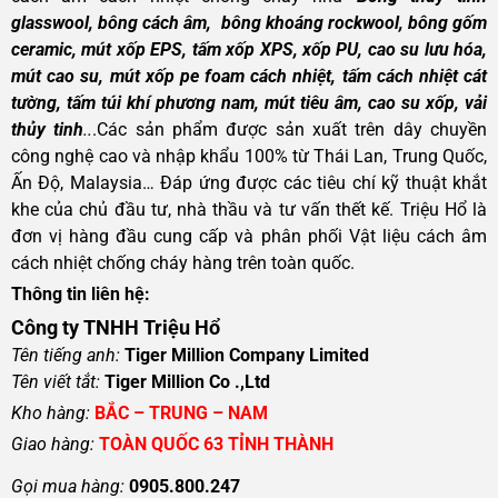
glasswool, bông cách âm, bông khoáng rockwool, bông gốm
ceramic, mút xốp EPS, tấm xốp XPS, xốp PU, cao su lưu hóa,
mút cao su, mút xốp pe foam cách nhiệt, tấm cách nhiệt cát
tường, tấm túi khí phương nam, mút tiêu âm, cao su xốp, vải
thủy tinh
..
.Các sản phẩm được sản xuất trên dây chuyền
công nghệ cao và nhập khẩu 100% từ Thái Lan, Trung Quốc,
Ấn Độ, Malaysia… Đáp ứng được các tiêu chí kỹ thuật khắt
khe của chủ đầu tư, nhà thầu và tư vấn thết kế. Triệu Hổ là
đơn vị hàng đầu cung cấp và phân phối Vật liệu cách âm
cách nhiệt chống cháy hàng trên toàn quốc.
Thông tin liên hệ:
Công ty TNHH Triệu Hổ
Tên tiếng anh:
Tiger Million Company Limited
Tên viết tắt:
Tiger Million Co .,Ltd
Kho hàng:
BẮC – TRUNG – NAM
Giao hàng:
TOÀN QUỐC 63 TỈNH THÀNH
Gọi mua hàng:
0905.800.247