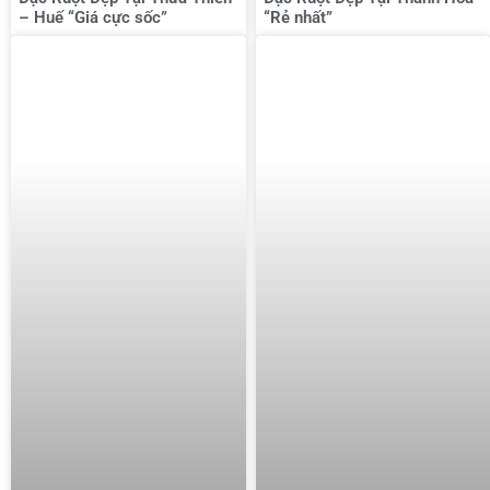
– Huế “Giá cực sốc”
“Rẻ nhất”