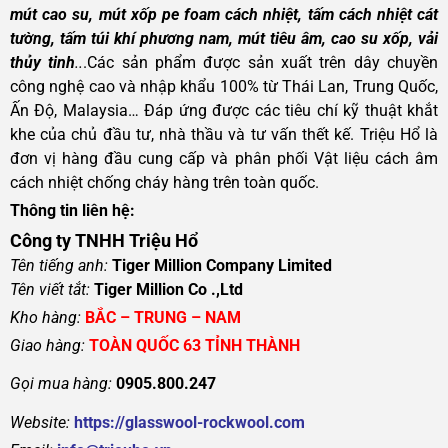
mút cao su, mút xốp pe foam cách nhiệt, tấm cách nhiệt cát
tường, tấm túi khí phương nam, mút tiêu âm, cao su xốp, vải
thủy tinh
..
.Các sản phẩm được sản xuất trên dây chuyền
công nghệ cao và nhập khẩu 100% từ Thái Lan, Trung Quốc,
Ấn Độ, Malaysia… Đáp ứng được các tiêu chí kỹ thuật khắt
khe của chủ đầu tư, nhà thầu và tư vấn thết kế. Triệu Hổ là
đơn vị hàng đầu cung cấp và phân phối Vật liệu cách âm
cách nhiệt chống cháy hàng trên toàn quốc.
Thông tin liên hệ:
Công ty TNHH Triệu Hổ
Tên tiếng anh:
Tiger Million Company Limited
Tên viết tắt:
Tiger Million Co .,Ltd
Kho hàng:
BẮC – TRUNG – NAM
Giao hàng:
TOÀN QUỐC 63 TỈNH THÀNH
Gọi mua hàng:
0905.800.247
Website:
https://glasswool-rockwool.com