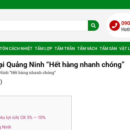
090
Hot
TÔN CÁCH NHIỆT
TẤM LỢP
TẤM TRẦN
TẤM VÁCH
TẤM SÀN
VẬT 
ại Quảng Ninh “Hết hàng nhanh chóng”
 Ninh “Hết hàng nhanh chóng”
)
êu lợi ích| CK 5% – 10%
g Ninh