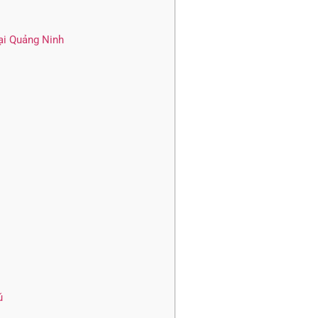
ại Quảng Ninh
ú