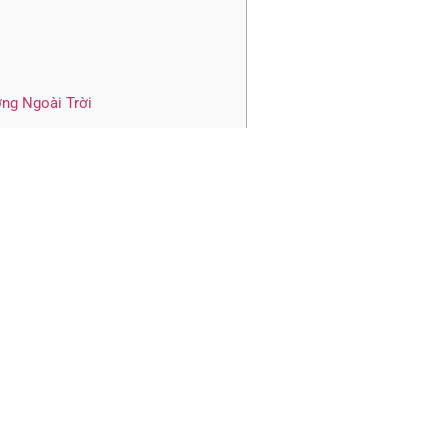
ng Ngoài Trời
Trời
hổ biến Quảng Ninh
i Trời của Triệu Hổ tại Quảng Ninh
g Ngoài Trời
g chống ăn mòn không?
 cách âm không?
cho các công trình nhà ở không?