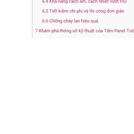
6.4
Khả năng cách âm, cách nhiệt vượt trội
6.5
Tiết kiệm chi phí và thi công đơn giản
6.6
Chống cháy lan hiệu quả
7
Khám phá thông số kỹ thuật của Tấm Panel Tườ
8
Ứng dụng đa dạng của Tấm Panel Tường Ngoài 
9
Báo giá Tấm Panel Tường Ngoài Trời Triệu Hổ
10
So Sánh Tấm Ốp Tường, Ốp Vách Ngoài Trời p
11
Hướng dẫn lắp đặt đơn giản Tấm ốp
12
10 Điều cam kết chất lượng uy tín từ Triệu Hổ
13
Một số hình ảnh thực tế Tấm Panel Tường Ngoà
14
Một số câu hỏi liên quan đến Tấm Panel Tườn
14.1
Tấm Panel Tường Ngoài Trời có khả năn
14.2
Tấm ốp tường kim loại có cách nhiệt và
14.3
Tấm Panel Tường Ngoài Trời có phù hợp 